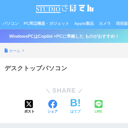
パソコン
PC周辺機器・ガジェット
Apple製品
カメラ
現役販
WindowsPCはCopilot +PCに準拠した ものがおすすめ！
ホーム
デスクトップパソコン
SHARE
ポスト
シェア
はてブ
LINE