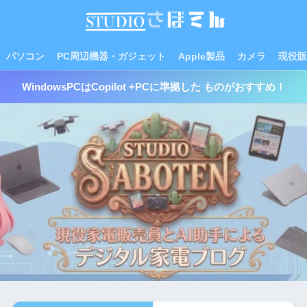
パソコン
PC周辺機器・ガジェット
Apple製品
カメラ
現役販
WindowsPCはCopilot +PCに準拠した ものがおすすめ！