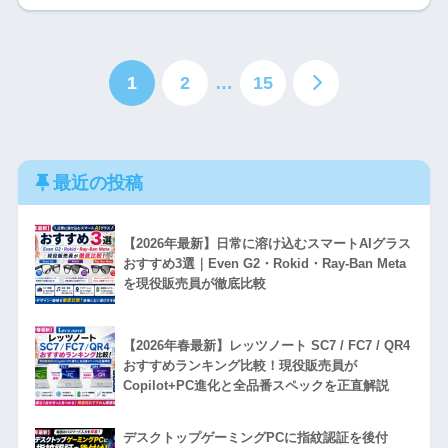
1
2
…
15
最近の投稿
【2026年最新】日常に溶け込むスマートAIグラス
おすすめ3選｜Even G2・Rokid・Ray-Ban Meta
を現役販売員が徹底比較
【2026年春最新】レッツノート SC7 / FC7 / QR4
おすすめランキング比較！現役販売員が
Copilot+PC進化と全品番スペックを正直解説
デスクトップゲーミングPCに指紋認証を後付