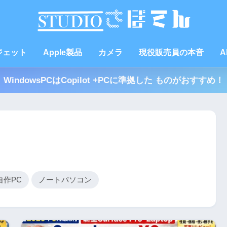
ジェット
Apple製品
カメラ
現役販売員の本音
A
WindowsPCはCopilot +PCに準拠した ものがおすすめ！
自作PC
ノートパソコン