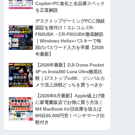
Copilot+PC進化と全品番スペック
を正直解説
デスクトップゲーミングPCに指紋
認証を後付け！エレコム CR-
FI50UBK・CR-FI01UBK徹底解説
｜Windows Hello×パスキーで毎
回のパスワード入力を卒業【2026
年最新】
【2026年最新】DJI Osmo Pocket
4P vs Insta360 Luna Ultra徹底比
較｜17ストップvs8K、ジンバルカ
メラ頂上決戦どっちを買うべきか
【2026年6月最新】Apple値上げ後
に家電量販店でお得に買う方法｜
M4 MacBook Air旧在庫を狙えば
M5比65,000円安！ベンチマーク比
較付き