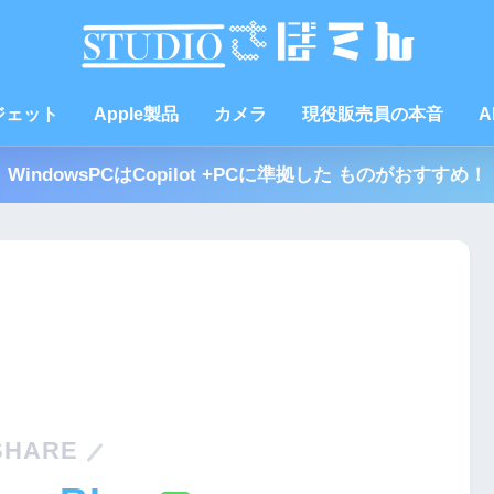
ジェット
Apple製品
カメラ
現役販売員の本音
A
WindowsPCはCopilot +PCに準拠した ものがおすすめ！
SHARE