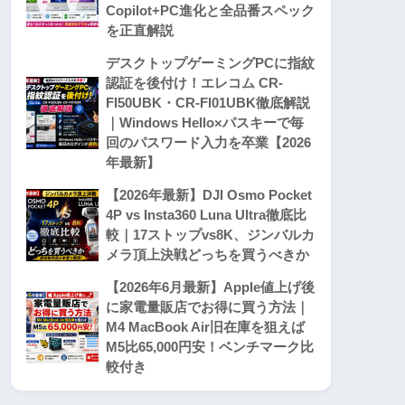
Copilot+PC進化と全品番スペック
を正直解説
デスクトップゲーミングPCに指紋
認証を後付け！エレコム CR-
FI50UBK・CR-FI01UBK徹底解説
｜Windows Hello×パスキーで毎
回のパスワード入力を卒業【2026
年最新】
【2026年最新】DJI Osmo Pocket
4P vs Insta360 Luna Ultra徹底比
較｜17ストップvs8K、ジンバルカ
メラ頂上決戦どっちを買うべきか
【2026年6月最新】Apple値上げ後
に家電量販店でお得に買う方法｜
M4 MacBook Air旧在庫を狙えば
M5比65,000円安！ベンチマーク比
較付き