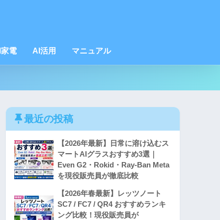
I家電
AI活用
マニュアル
最近の投稿
【2026年最新】日常に溶け込むス
マートAIグラスおすすめ3選｜
Even G2・Rokid・Ray-Ban Meta
を現役販売員が徹底比較
【2026年春最新】レッツノート
SC7 / FC7 / QR4 おすすめランキ
ング比較！現役販売員が