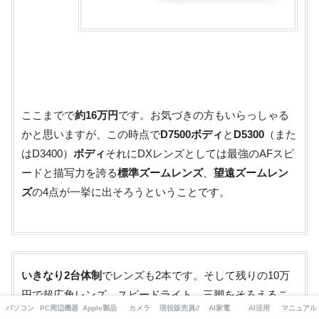
探す
ここまでで
約16万円
です。お気づきの方もいらっしゃる
かと思いますが、この時点で
D7500ボディ
と
D5300
（また
はD3400）
ボディ
それにDXレンズとしては最強のAFスピ
ードと描写力を誇る
標準ズームレンズ
、
望遠ズームレン
ズ
の4点が一挙に出そろうということです。
いきなり2台体制
でレンズも2本です。そして残りの10万
円で超広角レンズ、スピードライト、三脚をそろえるこ
パソコン
PC周辺機器・ガジェット
Apple製品
カメラ
現役販売員の本音
AI家電
AI活用
マニュアル
とにより予算25万円で鉄壁のカメラ環境が出来上がりま