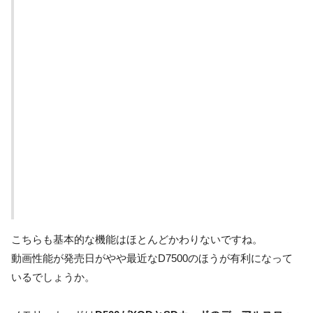
内蔵フラッシュ
×
動画
4K(3840×2160) 30p
ファイル形式
MOV
映像圧縮方式
H.264/M
音声記録方式
リニアPCM
SDカード（UHS-II）×１、
メモリーカード
XQDカード×１
こちらも基本的な機能はほとんどかわりないですね。
動画性能が発売日がやや最近なD7500のほうが有利になって
いるでしょうか。