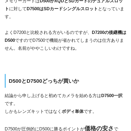
メモリーカードは
D500がXQDとSDカードのデュアルスロッ
ト
に対して
D7500はSDカードシングルスロット
となっていま
す。
よくD7200と比較される方がいるのですが、
D7200の後継機は
D500
ですのでD7500で機能が省かれてしまうのは仕方ありま
せん。名前がややこしいわけですね。
D500とD7500どっちが買いか
結論から申し上げると初めてカメラを始める方は
D7500一択
です。
しかもレンズキットではなく
ボディ単体
です。
価格の安さ
D7500が圧倒的にD500に勝るポイントが
で