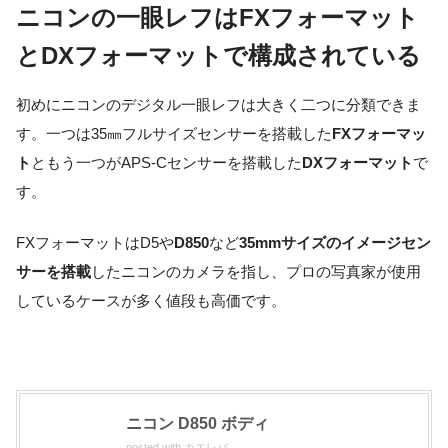
ニコンの一眼レフはFXフォーマット
とDXフォーマットで構成されている
初めにニコンのデジタル一眼レフは大きく二つに分類できま
す。一つは35㎜フルサイズセンサーを搭載した
FXフォーマッ
ト
ともう一つがAPS-Cセンサーを搭載した
DXフォーマット
で
す。
FXフォーマット
は
D5
や
D850
など
35mmサイズのイメージセン
サーを搭載
したニコンのカメラを指し、プロの写真家が使用
しているケースが多く値段も高価です。
ニコン D850 ボディ
posted with
カエレバ