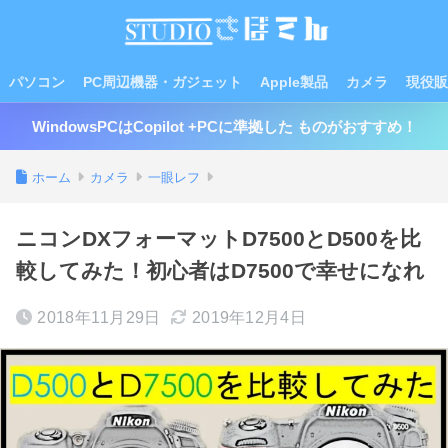
パソコン
PC周辺機器・ガジェット
Apple製品
カメラ
現役販
WindowsPCはCopilot +PCに準拠した ものがおすすめ！
ホーム
カメラ
一眼レフ
ニコンDXフォーマットD7500とD500を比
較してみた！初心者はD7500で幸せになれ
2018年11月29日
2019年12月4日