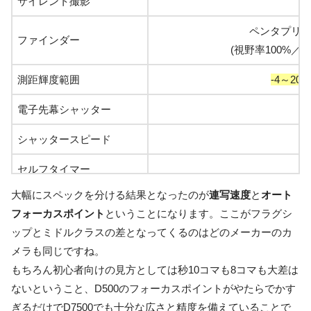
サイレント撮影
ペンタプリ
ファインダー
(視野率100%／
倍
測距輝度範囲
-4～20
電子先幕シャッター
シャッタースピード
セルフタイマー
大幅にスペックを分ける結果となったのが
連写速度
と
オート
撮影可能コマ数
1240枚
フォーカスポイント
ということになります。ここがフラグシ
ップとミドルクラスの差となってくるのはどのメーカーのカ
メラも同じですね。
もちろん初心者向けの見方としては秒10コマも8コマも大差は
ないということ、D500のフォーカスポイントがやたらでかす
ぎるだけでD7500でも十分な広さと精度を備えていることで