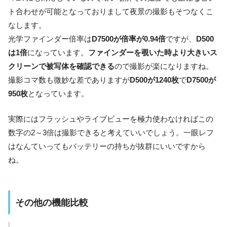
ト合わせが可能となっておりまして夜景の撮影もそつなくこ
なします。
光学ファインダー倍率は
D7500が倍率が0.94倍
ですが、
D500
は1倍
になっています。
ファインダーを覗いた時より大きいス
クリーンで被写体を確認できる
ので撮影が楽になりますね。
撮影コマ数も微妙な差でありますが
D500が1240枚
で
D7500が
950枚
となっています。
実際にはフラッシュやライブビューを極力使わなければこの
数字の2～3倍は撮影できると考えていいでしょう。一眼レフ
はなんていってもバッテリーの持ちが抜群にいいですから
ね。
その他の機能比較