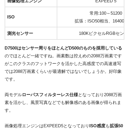
画像処理エンジン
EXPEED 5
常用:100～51200
ISO
拡張：ISO50相当、164000
測光センサー
180KピクセルRGBセン
D7500はセンサー周りをほとんどD500のものを採用している
のでほとんど一緒ですね。画素数は控えめの2088万画素です
がこのクラスのフットワークを活かした高感度での高速連写
では2088万画素くらいが最適解ではないでしょうか。好印象
です。
両モデル
ローパスフィルターレス仕様
となっており2088万画
素を活かし、風景写真などでも解像感のある画像が得られま
す。
画像処理エンジンはEXPEED5となっており
ISO感度
も
拡張50