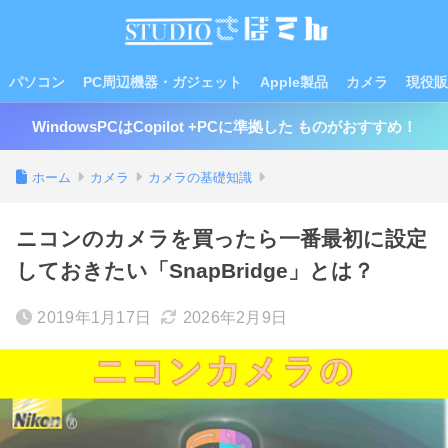
パソコン
PC周辺機器・ガジェット
Apple製品
カメラ
現役販
WindowsPCはCopilot +PCに準拠した ものがおすすめ！
ホーム
カメラ
カメラの基礎知識
ニコンのカメラを買ったら一番最初に設定
しておきたい「SnapBridge」とは？
2019年1月17日
2026年2月9日