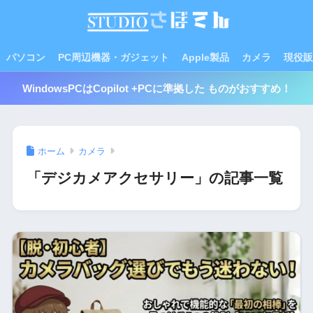
パソコン
PC周辺機器・ガジェット
Apple製品
カメラ
現役販
WindowsPCはCopilot +PCに準拠した ものがおすすめ！
ホーム
カメラ
「デジカメアクセサリー」の記事一覧