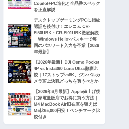
Copilot+PC進化と全品番スペック
を正直解説
デスクトップゲーミングPCに指紋
認証を後付け！エレコム CR-
FI50UBK・CR-FI01UBK徹底解説
｜Windows Hello×パスキーで毎
回のパスワード入力を卒業【2026
年最新】
【2026年最新】DJI Osmo Pocket
4P vs Insta360 Luna Ultra徹底比
較｜17ストップvs8K、ジンバルカ
メラ頂上決戦どっちを買うべきか
【2026年6月最新】Apple値上げ後
に家電量販店でお得に買う方法｜
M4 MacBook Air旧在庫を狙えば
M5比65,000円安！ベンチマーク比
較付き