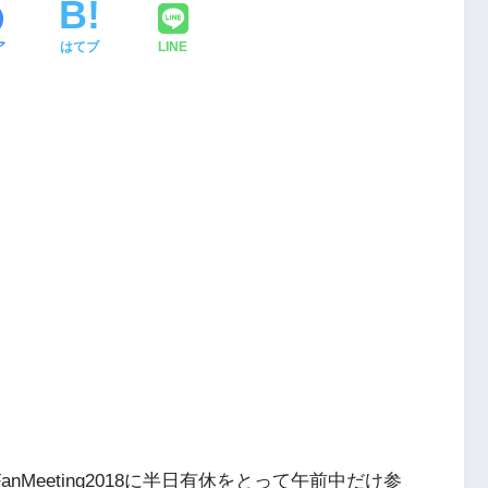
ア
はてブ
LINE
anMeeting2018に半日有休をとって午前中だけ参