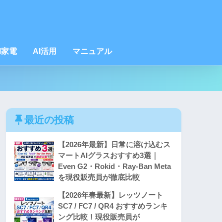
I家電
AI活用
マニュアル
最近の投稿
【2026年最新】日常に溶け込むス
マートAIグラスおすすめ3選｜
Even G2・Rokid・Ray-Ban Meta
を現役販売員が徹底比較
【2026年春最新】レッツノート
SC7 / FC7 / QR4 おすすめランキ
ング比較！現役販売員が