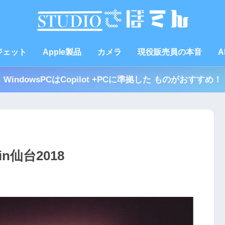
ジェット
Apple製品
カメラ
現役販売員の本音
A
WindowsPCはCopilot +PCに準拠した ものがおすすめ！
n仙台2018