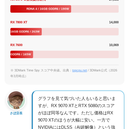
RDNA 4 / 16GB GDDR6 / 190W
RX 7800 XT
14,000
DNA 3 / 16GB GDDR6 / 263W
RX 7600
10,069
 / 8GB GDDR6 / 165W
※ 3DMark Time Spy スコア中央値。出典：
topcpu.net
/ 3DMark公式（2026
年3月時点）
グラフを見て気づいた人もいると思いま
すが、RX 9070 XTとRTX 5080のスコア
がほぼ同等なんです。ただし価格はRX
さぼ店長
9070 XTのほうが大幅に安い。一方で
NVIDIAにはDLSS（AI超解像）という強