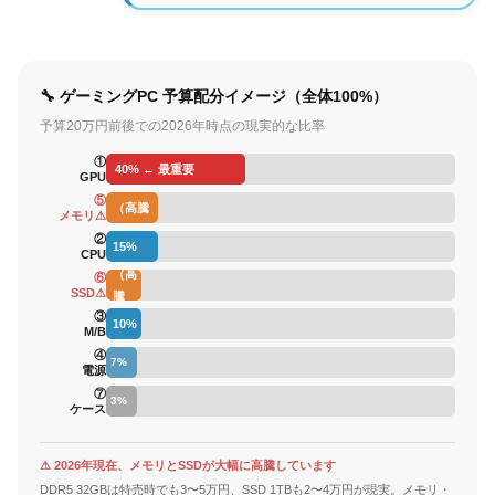
🔧 ゲーミングPC 予算配分イメージ（全体100%）
予算20万円前後での2026年時点の現実的な比率
①
40% ← 最重要
GPU
15%
⑤
（高騰
メモリ⚠
中）
②
15%
10%
CPU
（高
⑥
SSD⚠
騰
③
中）
10%
M/B
④
7%
電源
⑦
3%
ケース
⚠ 2026年現在、メモリとSSDが大幅に高騰しています
DDR5 32GBは特売時でも3〜5万円、SSD 1TBも2〜4万円が現実。メモリ・