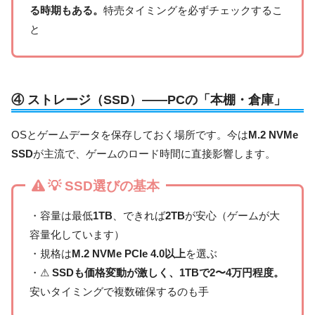
る時期もある。
特売タイミングを必ずチェックするこ
と
④ ストレージ（SSD）——PCの「本棚・倉庫」
OSとゲームデータを保存しておく場所です。今は
M.2 NVMe
SSD
が主流で、ゲームのロード時間に直接影響します。
💡 SSD選びの基本
・容量は最低
1TB
、できれば
2TB
が安心（ゲームが大
容量化しています）
・規格は
M.2 NVMe PCIe 4.0以上
を選ぶ
・⚠
SSDも価格変動が激しく、1TBで2〜4万円程度。
安いタイミングで複数確保するのも手