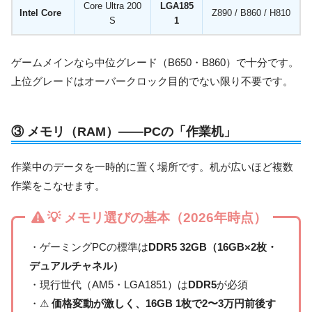
Core Ultra 200
LGA185
Intel Core
Z890 / B860 / H810
S
1
ゲームメインなら中位グレード（B650・B860）で十分です。
上位グレードはオーバークロック目的でない限り不要です。
③ メモリ（RAM）——PCの「作業机」
作業中のデータを一時的に置く場所です。机が広いほど複数
作業をこなせます。
💡 メモリ選びの基本（2026年時点）
・ゲーミングPCの標準は
DDR5 32GB（16GB×2枚・
デュアルチャネル）
・現行世代（AM5・LGA1851）は
DDR5
が必須
・⚠
価格変動が激しく、16GB 1枚で2〜3万円前後す