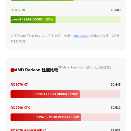
RTX 5070
19,500
Blackwell / 12GB GDDR7 / 250W
※ 3DMark Time Spy スコア中央値。出典：
topcpu.net
/ 3DMark公式（2026
年3月時点）
3DMark Time Spy（高いほど高性能）
AMD Radeon 性能比較
RX 9070 XT
30,445
RDNA 4 / 16GB GDDR6 / 220W
RX 7900 XTX
30,512
RDNA 3 / 24GB GDDR6 / 355W
RX 9070 ★店長愛用世代
27,021