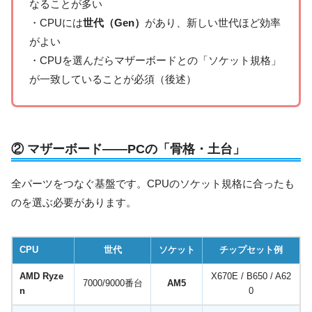
なることが多い
・CPUには
世代（Gen）
があり、新しい世代ほど効率
がよい
・CPUを選んだらマザーボードとの「ソケット規格」
が一致していることが必須（後述）
② マザーボード——PCの「骨格・土台」
全パーツをつなぐ基盤です。CPUのソケット規格に合ったも
のを選ぶ必要があります。
CPU
世代
ソケット
チップセット例
AMD Ryze
X670E / B650 / A62
7000/9000番台
AM5
n
0