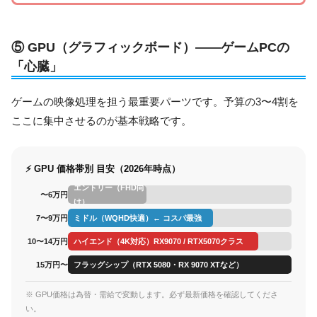
⑤ GPU（グラフィックボード）——ゲームPCの
「心臓」
ゲームの映像処理を担う最重要パーツです。予算の3〜4割を
ここに集中させるのが基本戦略です。
⚡ GPU 価格帯別 目安（2026年時点）
エントリー（FHD向
〜6万円
け）
7〜9万円
ミドル（WQHD快適）← コスパ最強
10〜14万円
ハイエンド（4K対応）RX9070 / RTX5070クラス
15万円〜
フラッグシップ（RTX 5080・RX 9070 XTなど）
※ GPU価格は為替・需給で変動します。必ず最新価格を確認してくださ
い。