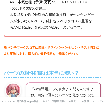
4K・本気仕様（予算9万円〜）
：RTX 5090 / RTX
4090 / RX 9070 XT以上
⚠ DLSS（NVIDIA独自AI超解像技術）が使いたいゲー
ムが多いならNVIDIA、純粋なスペックコスパ重視な
らAMD Radeonを選ぶのが2026年の定石です。
※ ベンチマークスコアは環境・ドライバーバージョン・テスト時期に
より変動します。購入前に最新情報をご確認ください。
パーツの相性問題は本当に怖い？
「相性問題」って言葉よく聞くんですよ
ね。自分で選んだパーツが動かなかった
らどうするんですか……怖いです！
花ちゃん
パソコン
PC周辺機器・ガジェット
Apple製品
カメラ
現役販売員の本音
AI家電
AI活用
マニュアル