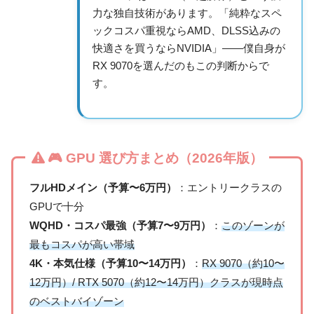
力な独自技術があります。「純粋なスペ
ックコスパ重視ならAMD、DLSS込みの
快適さを買うならNVIDIA」——僕自身が
RX 9070を選んだのもこの判断からで
す。
🎮 GPU 選び方まとめ（2026年版）
フルHDメイン（予算〜6万円）
：エントリークラスの
GPUで十分
WQHD・コスパ最強（予算7〜9万円）
：
このゾーンが
最もコスパが高い帯域
4K・本気仕様（予算10〜14万円）
：
RX 9070（約10〜
12万円）/ RTX 5070（約12〜14万円）クラスが現時点
のベストバイゾーン