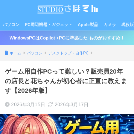
パソコン
PC周辺機器・ガジェット
Apple製品
カメラ
現役販
WindowsPCはCopilot +PCに準拠した ものがおすすめ！
ホーム
パソコン
デスクトップ・自作PC
ゲーム用自作PCって難しい？販売員20年
の店長と花ちゃんが初心者に正直に教えま
す【2026年版】
2026年3月15日
2026年3月17日