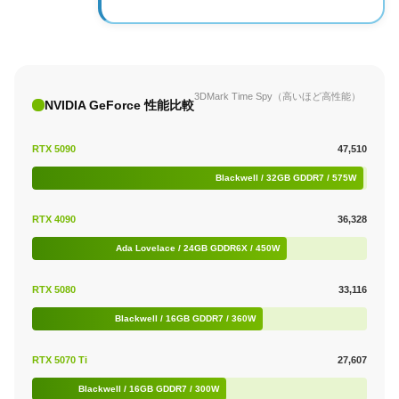
3DMark Time Spy（高いほど高性能）
NVIDIA GeForce 性能比較
RTX 5090
47,510
Blackwell / 32GB GDDR7 / 575W
RTX 4090
36,328
Ada Lovelace / 24GB GDDR6X / 450W
RTX 5080
33,116
Blackwell / 16GB GDDR7 / 360W
RTX 5070 Ti
27,607
Blackwell / 16GB GDDR7 / 300W