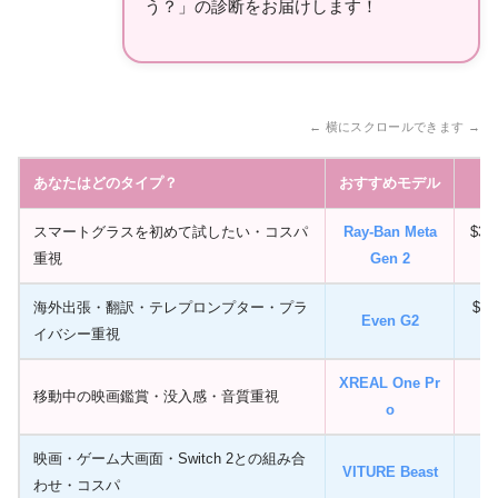
う？」の診断をお届けします！
← 横にスクロールできます →
あなたはどのタイプ？
おすすめモデル
スマートグラスを初めて試したい・コスパ
Ray-Ban Meta
$3
重視
Gen 2
海外出張・翻訳・テレプロンプター・プラ
$6
Even G2
イバシー重視
XREAL One Pr
移動中の映画鑑賞・没入感・音質重視
o
映画・ゲーム大画面・Switch 2との組み合
VITURE Beast
7
わせ・コスパ