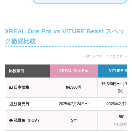
XREAL One Pro vs VITURE Beast スペッ
ク徹底比較
← 横にスクロールできます →
比較項目
XREAL One Pro
VITURE Bea
75,340円〜
（R/
💴 日本価格
84,980円
別）
🇯🇵 発売日
2025年7月24日〜
2026年2月25
58°
👁️ 視野角（FOV）
57°
両社最大級