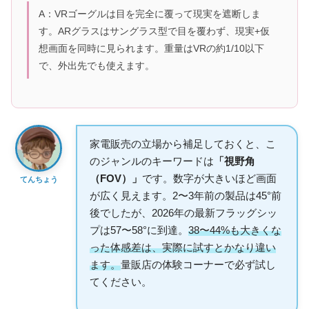
A：VRゴーグルは目を完全に覆って現実を遮断しま
す。ARグラスはサングラス型で目を覆わず、現実+仮
想画面を同時に見られます。重量はVRの約1/10以下
で、外出先でも使えます。
家電販売の立場から補足しておくと、こ
のジャンルのキーワードは
「視野角
（FOV）」
です。数字が大きいほど画面
てんちょう
が広く見えます。2〜3年前の製品は45°前
後でしたが、2026年の最新フラッグシッ
プは57〜58°に到達。
38〜44%も大きくな
った体感差は、実際に試すとかなり違い
ます。
量販店の体験コーナーで必ず試し
てください。