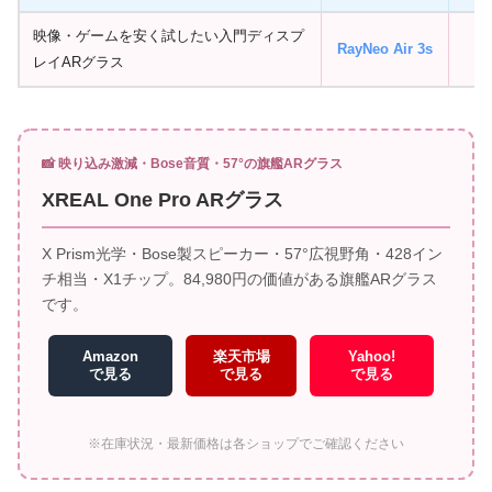
映像・ゲームを安く試したい入門ディスプ
RayNeo Air 3s
約
レイARグラス
📸 映り込み激減・Bose音質・57°の旗艦ARグラス
XREAL One Pro ARグラス
X Prism光学・Bose製スピーカー・57°広視野角・428イン
チ相当・X1チップ。84,980円の価値がある旗艦ARグラス
です。
Amazon
楽天市場
Yahoo!
で見る
で見る
で見る
※在庫状況・最新価格は各ショップでご確認ください