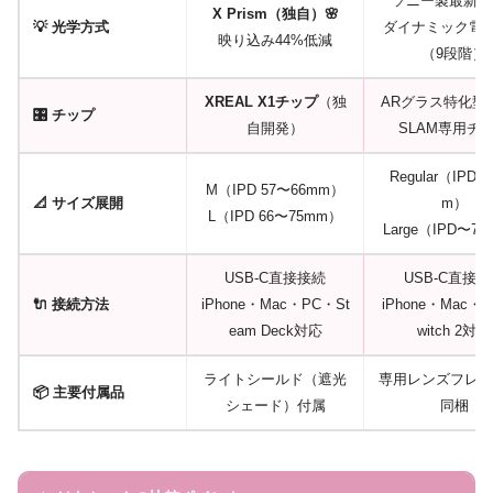
ソニー製最新OL
X Prism（独自）🌸
💡 光学方式
ダイナミック電
映り込み44%低減
（9段階）
XREAL X1チップ
（独
ARグラス特化型S
🎛️ チップ
自開発）
SLAM専用チ
Regular（IPD〜
M（IPD 57〜66mm）
📐 サイズ展開
m）
L（IPD 66〜75mm）
Large（IPD〜7
USB-C直接接続
USB-C直接
🔌 接続方法
iPhone・Mac・PC・St
iPhone・Mac・
eam Deck対応
witch 2対応
ライトシールド（遮光
専用レンズフレー
📦 主要付属品
シェード）付属
同梱