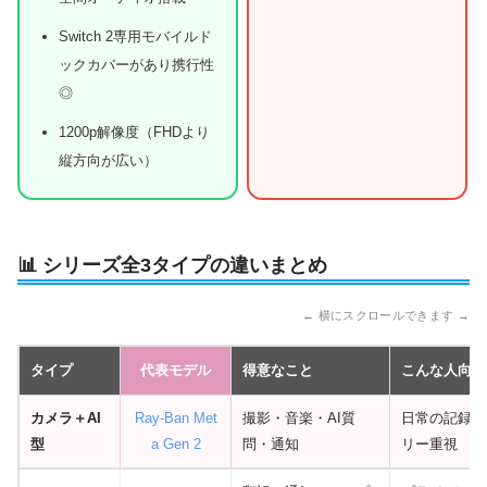
Switch 2専用モバイルド
ックカバーがあり携行性
◎
1200p解像度（FHDより
縦方向が広い）
📊 シリーズ全3タイプの違いまとめ
← 横にスクロールできます →
タイプ
代表モデル
得意なこと
こんな人向け
カメラ＋AI
Ray-Ban Met
撮影・音楽・AI質
日常の記録・
型
a Gen 2
問・通知
リー重視