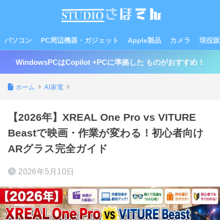
パソコン
PC周辺機器・ガジェット
Apple製品
カメラ
現役販
WindowsPCはCopilot +PCに準拠した ものがおすすめ！
ホーム
AI家電
【2026年】XREAL One Pro vs VITURE
Beastで映画・作業が変わる！初心者向け
ARグラス完全ガイド
2026年5月10日