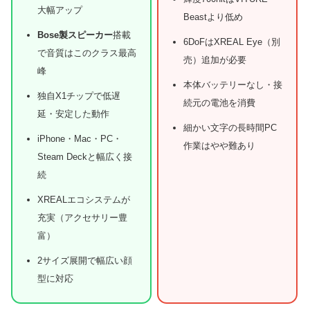
大幅アップ
Beastより低め
Bose製スピーカー
搭載
6DoFはXREAL Eye（別
で音質はこのクラス最高
売）追加が必要
峰
本体バッテリーなし・接
独自X1チップで低遅
続元の電池を消費
延・安定した動作
細かい文字の長時間PC
iPhone・Mac・PC・
作業はやや難あり
Steam Deckと幅広く接
続
XREALエコシステムが
充実（アクセサリー豊
富）
2サイズ展開で幅広い顔
型に対応