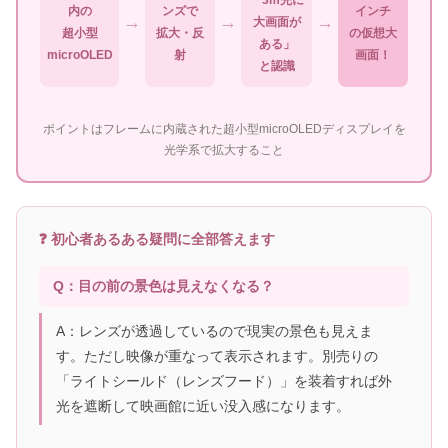
「3m先に
内の
ンズで
インチ
→
→
→
大画面が
超小型
拡大・反
の仮想大
ある」
microOLED
射
画面！
と認識
ポイントはフレームに内蔵された超小型microOLEDディスプレイを
光学系で拡大すること
❓ 初心者あるある疑問に全部答えます
Q：目の前の景色は見えなくなる？
A：レンズが透過しているので現実の景色も見えま
す。ただし映像が重なって表示されます。別売りの
「ライトシールド（レンズフード）」を装着すれば外
光を遮断して映画館に近い没入感になります。