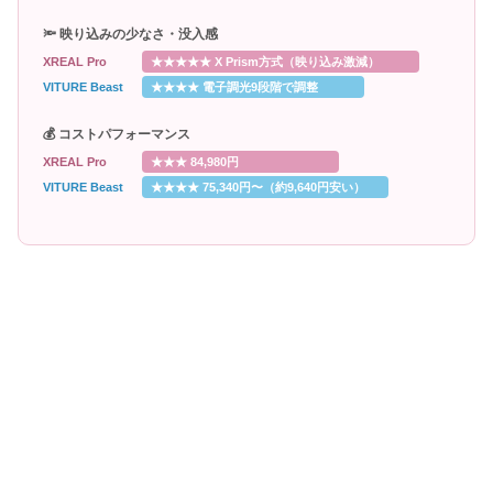
🔦 映り込みの少なさ・没入感
XREAL Pro
★★★★★ X Prism方式（映り込み激減）
VITURE Beast
★★★★ 電子調光9段階で調整
💰 コストパフォーマンス
XREAL Pro
★★★ 84,980円
VITURE Beast
★★★★ 75,340円〜（約9,640円安い）