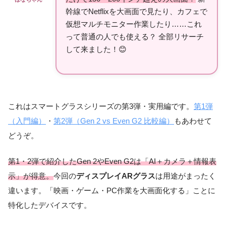
幹線でNetflixを大画面で見たり、カフェで
仮想マルチモニター作業したり……これ
って普通の人でも使える？ 全部リサーチ
して来ました！😊
これはスマートグラスシリーズの第3弾・実用編です。
第1弾
（入門編）
・
第2弾（Gen 2 vs Even G2 比較編）
もあわせて
どうぞ。
第1・2弾で紹介したGen 2やEven G2は「AI＋カメラ＋情報表
示」が得意。
今回の
ディスプレイARグラス
は用途がまったく
違います。「映画・ゲーム・PC作業を大画面化する」ことに
特化したデバイスです。