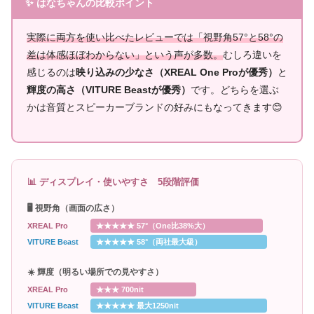
✨ はなちゃんの比較ポイント
実際に両方を使い比べたレビューでは「視野角57°と58°の
差は体感ほぼわからない」という声が多数。
むしろ違いを
感じるのは
映り込みの少なさ（XREAL One Proが優秀）
と
輝度の高さ（VITURE Beastが優秀）
です。どちらを選ぶ
かは音質とスピーカーブランドの好みにもなってきます😊
📊 ディスプレイ・使いやすさ 5段階評価
🖥️ 視野角（画面の広さ）
XREAL Pro
★★★★★ 57°（One比38%大）
VITURE Beast
★★★★★ 58°（両社最大級）
☀️ 輝度（明るい場所での見やすさ）
XREAL Pro
★★★ 700nit
VITURE Beast
★★★★★ 最大1250nit