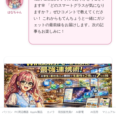
ます🌸 「どのスマートグラスが気になり
ますか？」ぜひコメントで教えてくださ
はなちゃん
い！ これからもてんちょうと一緒にガジ
ェットの最前線をお届けします。次の記
事もお楽しみに！
パソコン
PC周辺機器・ガジェット
Apple製品
カメラ
現役販売員の本音
AI家電
AI活用
マニュアル