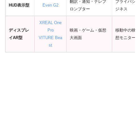
翻訳・通知・テレプ
プライバシー
HUD表示型
Even G2
ロンプター
ジネス
XREAL One
ディスプレ
Pro
映画・ゲーム・仮想
移動中の映像
イAR型
VITURE Bea
大画面
想モニター
st