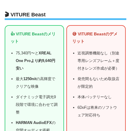
🎬 VITURE Beast
👍 VITURE Beastのメリ
😅 VITURE Beastのデメ
ット
リット
75,340円〜と
XREAL
近視調整機能なし（別途
One Proより約9,640円
専用レンズフレーム＋度
安い
付きレンズ作成が必要）
最大
1250nit
の高輝度で
発売間もないため取扱店
クリアな映像
が限定的
ダイナミック電子調光9
本体バッテリーなし
段階で環境に合わせて調
6DoFは将来のソフトウ
整
ェア対応待ち
HARMAN AudioEFX
の
空間オーディオ搭載