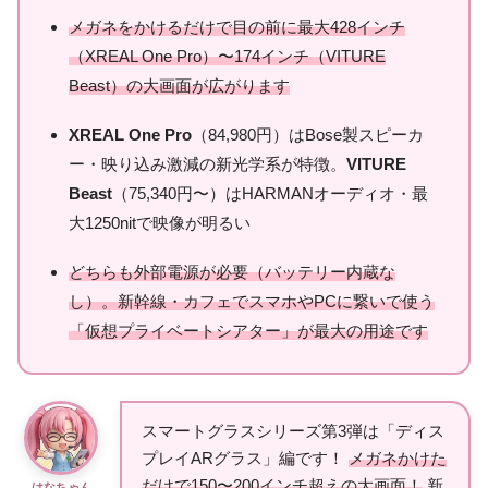
メガネをかけるだけで目の前に最大428インチ
（XREAL One Pro）〜174インチ（VITURE
Beast）の大画面が広がります
XREAL One Pro
（84,980円）はBose製スピーカ
ー・映り込み激減の新光学系が特徴。
VITURE
Beast
（75,340円〜）はHARMANオーディオ・最
大1250nitで映像が明るい
どちらも外部電源が必要（バッテリー内蔵な
し）。新幹線・カフェでスマホやPCに繋いで使う
「仮想プライベートシアター」が最大の用途です
スマートグラスシリーズ第3弾は「ディス
プレイARグラス」編です！
メガネかけた
だけで150〜200インチ超えの大画面！
新
はなちゃん