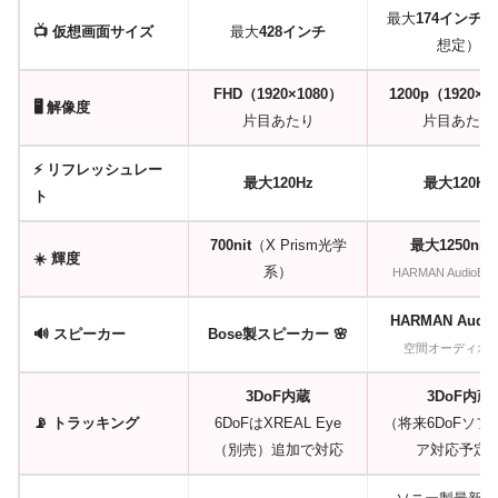
最大
174インチ
（
📺 仮想画面サイズ
最大
428インチ
想定）
FHD（1920×1080）
1200p（1920×1
🖥️ 解像度
片目あたり
片目あたり
⚡ リフレッシュレー
最大120Hz
最大120Hz
ト
700nit
（X Prism光学
最大1250nit 
☀️ 輝度
系）
HARMAN AudioE
HARMAN Audi
🔊 スピーカー
Bose製スピーカー 🌸
空間オーディオ
3DoF内蔵
3DoF内蔵
📡 トラッキング
6DoFはXREAL Eye
（将来6DoFソフ
（別売）追加で対応
ア対応予定