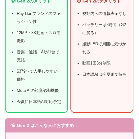
👍 Gen 2のメリット
😅 Gen 2のデメリット
Ray-Banブランドのファ
視野内への情報表示なし
ッション性
バッテリーは8時間（G2
12MP・3K動画・スロモ
に劣る）
撮影
撮影LEDで周囲に気づか
音楽・通話・AIが1台で
れる
完結
動画1回3分制限
$379〜で入手しやすい
日本語AIは今夏まで待ち
価格
Meta AIの視覚認識機能
今夏に日本語AI対応予定
🌸 Gen 2 はこんな人におすすめ！