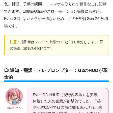
色、料理、子供の瞬間……スマホを取り出す動作なしに記録
できます。1080p/60fpsやスローモーション撮影にも対応。
Even G2にはカメラが一切ないため、この分野はGen 2の独壇
場です。
注意：
撮影時はフレーム上部のLEDが白く点灯します。1回
の録画は最長3分制限です。
📺 通知・翻訳・テレプロンプター：G2のHUDが革
命的
Even G2のHUD（視野内表示）を実際に
体験した人の言葉が衝撃的でした。「英
語が約0.5秒で目の前に翻訳表示され、未
はなちゃん