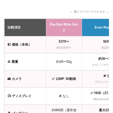
← 横にスクロールできます →
Ray-Ban Meta Gen
比較項目
Even Realit
2
$379〜
$659
💴 価格（本体）
約5.8万円〜
約10万
約36〜38g
⚖️ 重量
約49〜50g
チタン＋マグネ
❌ な
📸 カメラ
✅ 12MP 3K動画
プライバシー
✅ HUD（27.5°
📺 ディスプレイ
❌ なし
両目microLED・1
約8時間（通常使
最大2日間