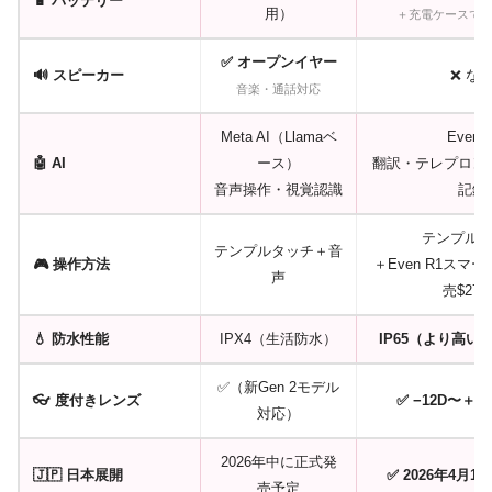
🔋 バッテリー
用）
＋充電ケースで7
✅ オープンイヤー
🔊 スピーカー
❌ な
音楽・通話対応
Meta AI（Llamaベ
Even A
🤖 AI
ース）
翻訳・テレプロン
音声操作・視覚認識
記録
テンプル
テンプルタッチ＋音
🎮 操作方法
＋Even R1スマ
声
売$279
💧 防水性能
IPX4（生活防水）
IP65（より高い
✅（新Gen 2モデル
👓 度付きレンズ
✅ −12D〜＋12
対応）
2026年中に正式発
🇯🇵 日本展開
✅ 2026年4月
売予定