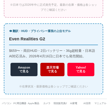
※日本では2026年中に正式発売予定。最新の在庫・価格は各ショッ
プでご確認ください
👁️ 翻訳・HUD・プライバシー重視の上位モデル
Even Realities G2
$659〜・両目HUD・2日バッテリー・36g超軽量・日本語
AI対応済み。2026年4月16日に日本でも発売開始。
Amazon
楽天市場
Yahoo!
で見る
で見る
で見る
※在庫状況・最新価格は各ショップでご確認ください
パソコン
PC周辺機器・ガジェット
Apple製品
カメラ
現役販売員の本音
AI家電
AI活用
マニュアル
「結局どっちにしたか教えて！」「もっ