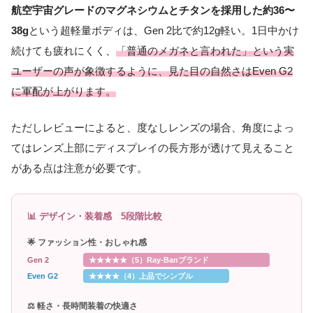
航空宇宙グレードのマグネシウムとチタンを採用した約36〜
38g
という超軽量ボディは、Gen 2比で約12g軽い。1日中かけ
続けても疲れにくく、
「普通のメガネと言われた」という実
ユーザーの声が象徴するように、見た目の自然さはEven G2
に軍配が上がります。
ただしレビューによると、度なしレンズの場合、角度によっ
てはレンズ上部にディスプレイの長方形が透けて見えること
がある点は注意が必要です。
📊 デザイン・装着感 5段階比較
🌟 ファッション性・おしゃれ感
Gen 2
★★★★★（5）Ray-Banブランド
Even G2
★★★★（4）上品でシンプル
⚖️ 軽さ・長時間装着の快適さ