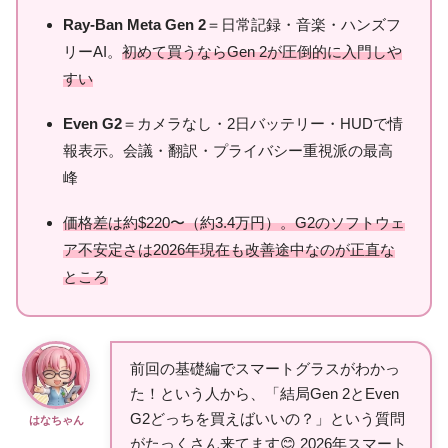
Ray-Ban Meta Gen 2
＝日常記録・音楽・ハンズフ
リーAI。
初めて買うならGen 2が圧倒的に入門しや
すい
Even G2
＝カメラなし・2日バッテリー・HUDで情
報表示。会議・翻訳・プライバシー重視派の最高
峰
価格差は約$220〜（約3.4万円）。G2のソフトウェ
ア不安定さは2026年現在も改善途中なのが正直な
ところ
前回の基礎編でスマートグラスがわかっ
た！という人から、「結局Gen 2とEven
G2どっちを買えばいいの？」という質問
はなちゃん
がたっくさん来てます😊 2026年スマート