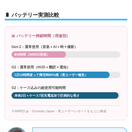
🔋 バッテリー実測比較
📊 バッテリー持続時間（用途別）
Gen 2：通常使用（音楽＋AI＋時々撮影）
約8時間（WIRED実測）
G2：通常使用（HUD＋翻訳＋通知）
1日10時間使って帰宅時80%残（実ユーザー報告）
G2：ケース込みの総使用可能時間
本体2日＋ケース7回充電追加で圧倒的な長さ
※WIRED.jp・Gizmodo Japan・実ユーザーレポートをもとに構成