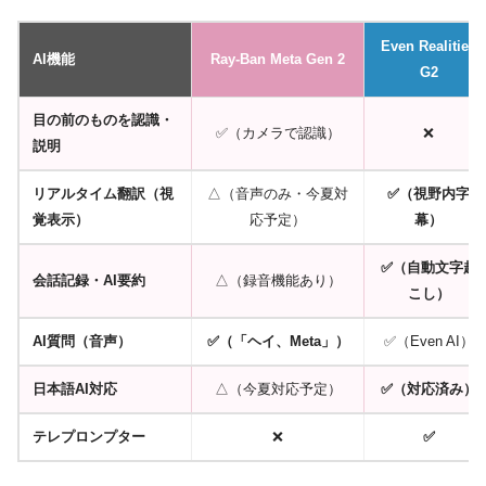
Even Realities
AI機能
Ray-Ban Meta Gen 2
G2
目の前のものを認識・
✅（カメラで認識）
❌
説明
リアルタイム翻訳（視
△（音声のみ・今夏対
✅（視野内字
覚表示）
応予定）
幕）
✅（自動文字起
会話記録・AI要約
△（録音機能あり）
こし）
AI質問（音声）
✅（「ヘイ、Meta」）
✅（Even AI）
日本語AI対応
△（今夏対応予定）
✅（対応済み）
テレプロンプター
❌
✅