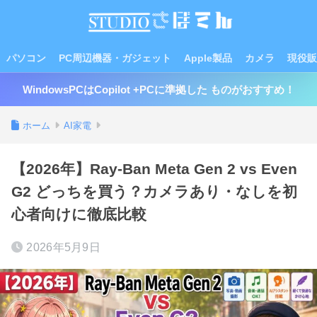
パソコン
PC周辺機器・ガジェット
Apple製品
カメラ
現役販
WindowsPCはCopilot +PCに準拠した ものがおすすめ！
ホーム
AI家電
【2026年】Ray-Ban Meta Gen 2 vs Even
G2 どっちを買う？カメラあり・なしを初
心者向けに徹底比較
2026年5月9日