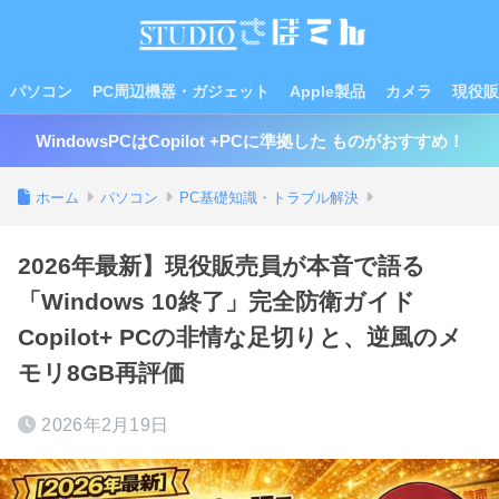
パソコン
PC周辺機器・ガジェット
Apple製品
カメラ
現役販
WindowsPCはCopilot +PCに準拠した ものがおすすめ！
ホーム
パソコン
PC基礎知識・トラブル解決
2026年最新】現役販売員が本音で語る
「Windows 10終了」完全防衛ガイド
Copilot+ PCの非情な足切りと、逆風のメ
モリ8GB再評価
2026年2月19日