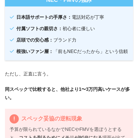
日本語サポートの手厚さ：
電話対応が丁寧
付属ソフトの親切さ：
初心者に優しい
店頭での安心感：
ブランド力
根強いファン層：
「前もNECだったから」という信頼
ただし、正直に言う。
同スペックで比較すると、他社より1〜3万円高いケースが多
い。
スペック妥協の逆転現象
予算が限られているなかでNECやFMVを選ぼうとする
と、
コストを削るためにメモリが8GBになる
場面が出て