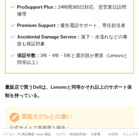
ProSupport Plus：
24時間365日対応、翌営業日訪問
修理
Premium Support：
優先電話サポート、専任担当者
Accidental Damage Service：
落下・水濡れなどの事
故も保証対象
保証年数：
3年・4年・5年と選択肢が豊富（Lenovoと
同等以上）
量販店で買うDellは、Lenovoと同等かそれ以上のサポート体
制を持っている。
直販モデルとの違い
公式サイトで直接買う場合：
パソコン
PC周辺機器・ガジェット
Apple製品
カメラ
現役販売員の本音
AI家電
AI活用
マニュアル
・メモリやストレージを自由にカスタマイズ可能