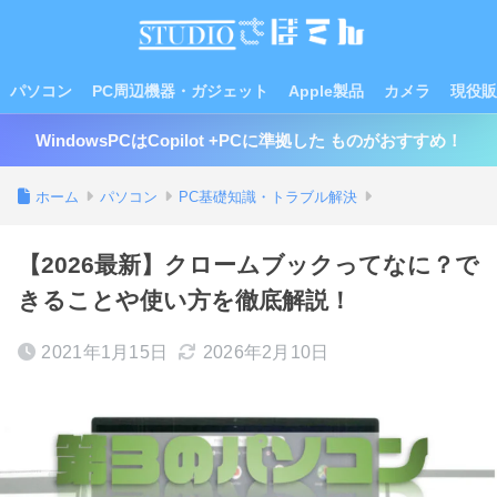
パソコン
PC周辺機器・ガジェット
Apple製品
カメラ
現役販
WindowsPCはCopilot +PCに準拠した ものがおすすめ！
ホーム
パソコン
PC基礎知識・トラブル解決
【2026最新】クロームブックってなに？で
きることや使い方を徹底解説！
2021年1月15日
2026年2月10日