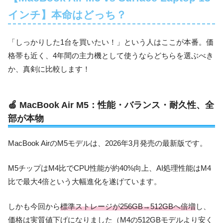
インチ】本命はどっち？
「しっかりした1台を買いたい！」という人はここが本番。価
格帯も近く、4年間の主力機として使うならどちらを選ぶべき
か、真剣に比較します！
🍏 MacBook Air M5：性能・バランス・耐久性、全
部が本物
MacBook AirのM5モデルは、2026年3月発売の最新版です。
M5チップはM4比でCPU性能が約40%向上、AI処理性能はM4
比で最大4倍という大幅進化を遂げています。
しかも今回から
標準ストレージが256GB→512GBへ倍増
し、
価格は実質値下げになりました（M4の512GBモデルより安く