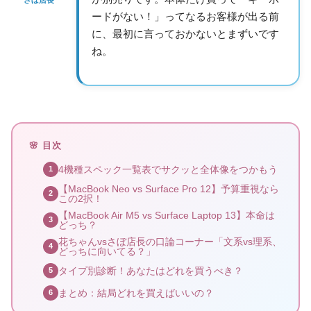
ードがない！」ってなるお客様が出る前
に、最初に言っておかないとまずいです
ね。
🌸 目次
4機種スペック一覧表でサクッと全体像をつかもう
1
【MacBook Neo vs Surface Pro 12】予算重視なら
2
この2択！
【MacBook Air M5 vs Surface Laptop 13】本命は
3
どっち？
花ちゃんvsさぼ店長の口論コーナー「文系vs理系、
4
どっちに向いてる？」
タイプ別診断！あなたはどれを買うべき？
5
まとめ：結局どれを買えばいいの？
6