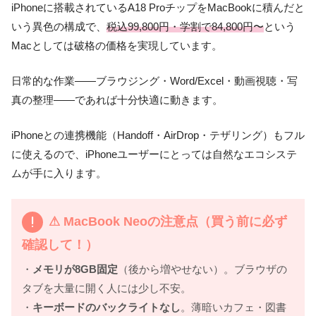
iPhoneに搭載されているA18 ProチップをMacBookに積んだと
いう異色の構成で、
税込99,800円・学割で84,800円〜
という
Macとしては破格の価格を実現しています。
日常的な作業——ブラウジング・Word/Excel・動画視聴・写
真の整理——であれば十分快適に動きます。
iPhoneとの連携機能（Handoff・AirDrop・テザリング）もフル
に使えるので、iPhoneユーザーにとっては自然なエコシステ
ムが手に入ります。
⚠ MacBook Neoの注意点（買う前に必ず
確認して！）
・
メモリが8GB固定
（後から増やせない）。ブラウザの
タブを大量に開く人には少し不安。
・
キーボードのバックライトなし
。薄暗いカフェ・図書