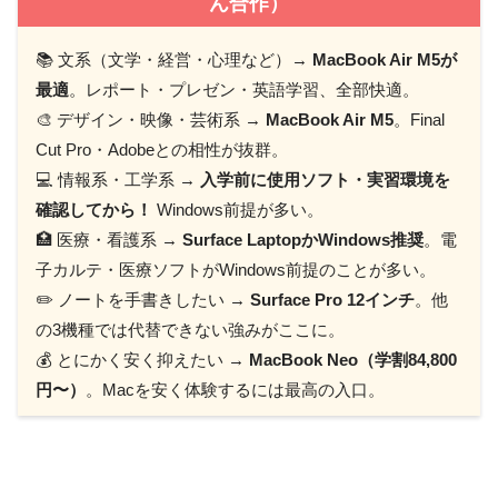
ん合作）
📚 文系（文学・経営・心理など）→
MacBook Air M5が
最適
。レポート・プレゼン・英語学習、全部快適。
🎨 デザイン・映像・芸術系 →
MacBook Air M5
。Final
Cut Pro・Adobeとの相性が抜群。
💻 情報系・工学系 →
入学前に使用ソフト・実習環境を
確認してから！
Windows前提が多い。
🏥 医療・看護系 →
Surface LaptopかWindows推奨
。電
子カルテ・医療ソフトがWindows前提のことが多い。
✏️ ノートを手書きしたい →
Surface Pro 12インチ
。他
の3機種では代替できない強みがここに。
💰 とにかく安く抑えたい →
MacBook Neo（学割84,800
円〜）
。Macを安く体験するには最高の入口。