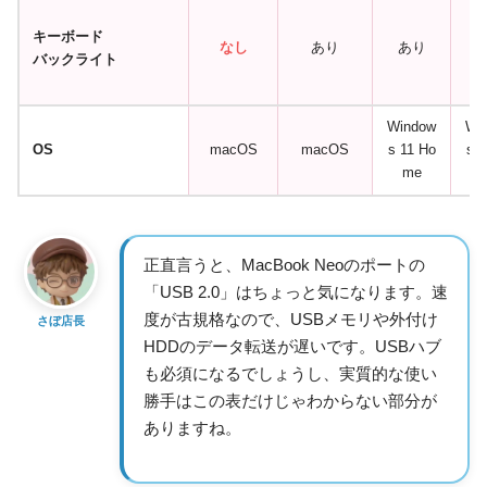
キーボード
（
なし
あり
あり
バックライト
キ
ー
Window
Wi
OS
macOS
macOS
s 11 Ho
s 1
me
正直言うと、MacBook Neoのポートの
「USB 2.0」はちょっと気になります。速
度が古規格なので、USBメモリや外付け
さぼ店長
HDDのデータ転送が遅いです。USBハブ
も必須になるでしょうし、実質的な使い
勝手はこの表だけじゃわからない部分が
ありますね。