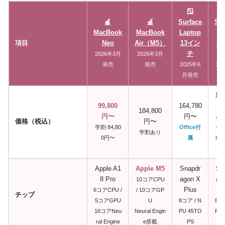
🪟
🍎
🍏
Surface
Sur
MacBook
MacBook
Laptop
P
項目
Neo
Air（M5）
13イン
1
チ
2026年3月
2026年3月
発売
発売
2025年6
20
月発売
月
149
99,800
164,780
184,800
円〜
円〜
⚠
価格（税込）
円〜
学割 84,80
Office付
ー
学割あり
0円〜
属
Off
Apple A1
Apple M5
Snapdr
Sn
8 Pro
agon X
ag
10コアCPU
Plus
P
6コアCPU /
/ 10コアGP
チップ
5コアGPU
U
8コア / N
8コア
16コアNeu
Neural Engin
PU 45TO
PU 
ral Engine
e搭載
PS