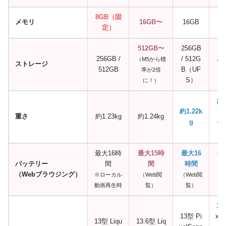
8GB（固
メモリ
16GB〜
16GB
1
定）
512GB〜
256GB
25
256GB /
/ 512G
/ 
（M5から標
ストレージ
512GB
B（UF
B
準が2倍
S）
に！）
約6
約1.22k
（
重さ
約1.23kg
約1.24kg
g
ッ
の
最大16時
最大15時
最大16
最
バッテリー
間
間
時間
（Webブラウジング）
※ローカル
（Web閲
（Web閲
（W
動画再生時
覧）
覧）
12
13型 Pi
xel
13型 Liqu
13.6型 Liq