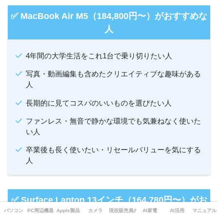
✅ MacBook Air M5（184,800円〜）がおすすめな
人
4年間の大学生活をこれ1台で乗り切りたい人
写真・動画編集も含めたクリエイティブな趣味がある
人
長期的に見てコスパのいいものを選びたい人
ファンレス・無音で静かな環境でも気兼ねなく使いた
い人
卒業後も長く使いたい・リセールバリューを気にする
人
✅ Surface Laptop 13インチ（164,780円〜）がお
すすめな人
パソコン
PC周辺機器・ガジェット
Apple製品
カメラ
現役販売員の本音
AI家電
AI活用
マニュアル