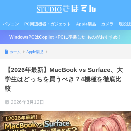
パソコン
PC周辺機器・ガジェット
Apple製品
カメラ
現役販
WindowsPCはCopilot +PCに準拠した ものがおすすめ！
ホーム
Apple製品
【2026年最新】MacBook vs Surface、大
学生はどっちを買うべき？4機種を徹底比
較
2026年3月12日