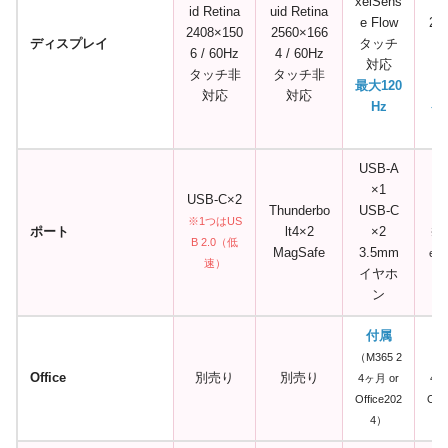
xelSens
e 
id Retina
uid Retina
e Flow
21
2408×150
2560×166
ディスプレイ
タッチ
4
6 / 60Hz
4 / 60Hz
対応
タ
タッチ非
タッチ非
最大120
対
対応
対応
Hz
ペ
USB-A
×1
US
USB-C×2
Thunderbo
USB-C
※1つはUS
ポート
lt4×2
×2
※T
B 2.0（低
MagSafe
3.5mm
erb
速）
イヤホ
ン
付属
（M365 2
（M3
Office
別売り
別売り
4ヶ月 or
4ヶ
Office202
Offi
4）