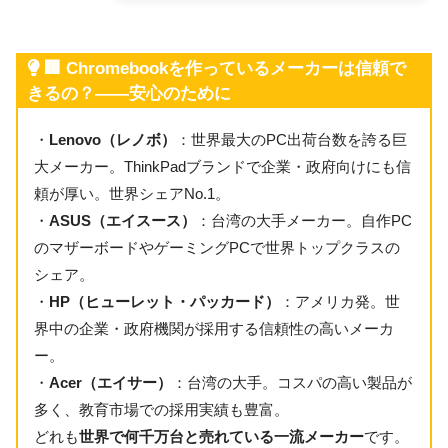
🏢 Chromebookを作っているメーカーは信頼で
きるの？——安心のために
・
Lenovo（レノボ）
：世界最大のPC出荷台数を誇る巨
大メーカー。ThinkPadブランドで企業・政府向けにも信
頼が厚い。世界シェアNo.1。
・
ASUS（エイスース）
：台湾の大手メーカー。自作PC
のマザーボードやゲーミングPCで世界トップクラスの
シェア。
・
HP（ヒューレット・パッカード）
：アメリカ発。世
界中の企業・政府機関が採用する信頼性の高いメーカ
ー。
・
Acer（エイサー）
：台湾の大手。コスパの高い製品が
多く、教育市場での採用実績も豊富。
どれも
世界で何千万台と売れている一流メーカー
です。