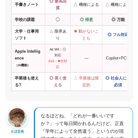
◎ 最高品
手書きノート
△ 機種による
△ 機種による
質
学校の課題
◯
◎ 得意
◎ 万能
大学・仕事用
△ 限界あ
✖ 動かないこ
◎ フル対応
ソフト
り
とも
Air M4：◎
Apple Intellig
対応
ence
—
Copilot+PC◎
A16：✖非対
（AI機能）
応
卒業後も使え
◎ 長く使
△ 卒業後は限
◎ 社会人にも
る?
える
定的
必須
なるほどね、「どれが一番いいです
か？」って毎日聞かれるんだけど、正直
「学年によって全然違う」というのが現
さぼ店長