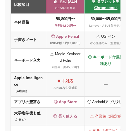
🍎 iPad (A16)
💚 タブレット型
比較項目
Chromebook
2025年3月発売
58,800円〜
50,000〜65,000円
本体価格
学割54,800円〜
Lenovo・ASUS各モデル
◎ Apple Pencil
△ USIペン
手書きノート
USB-C版：約13,000円
対応機種のみ・別途購入
△ Magic Keyboar
◎ キーボード付属機
キーボード入力
d Folio
種あり
別売り・約45,000円
Apple Intelligen
✖ 非対応
ce
—
Air M4なら◎対応
（AI機能）
アプリの豊富さ
◎ App Store
◯ Androidアプリ対応
大学進学後も使
◎ 長く使える
△ 卒業後は限定的
えるか
⚠ AUE（終了日）あ