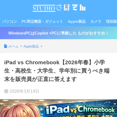
パソコン
PC周辺機器・ガジェット
Apple製品
カメラ
現役販
WindowsPCはCopilot +PCに準拠した ものがおすすめ！
ホーム
Apple製品
iPad vs Chromebook【2026年春】小学
生・高校生・大学生、学年別に買うべき端
末を販売員が正直に答えます
2026年3月19日