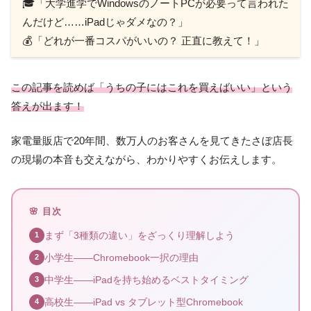
🎓「大学進学でWindowsのノートPCが必要って言われた
んだけど……iPadじゃダメなの？」
💰「どれが一番コスパがいいの？ 正直に教えて！」
この記事を読めば「うちの子にはこれを買えばいい」という
答えが出ます！
家電量販店で20年間、数万人のお客さんを見てきたさぼ店長
の現場の本音も交えながら、わかりやすくお伝えします。
🌸 目次
まず「3種類の違い」をざっくり理解しよう
1
小学生——Chromebook一択の理由
2
中学生——iPadを持ち始めるベストタイミング
3
高校生——iPad vs タブレット型Chromebook
4