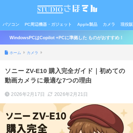
パソコン
PC周辺機器・ガジェット
Apple製品
カメラ
現役販
WindowsPCはCopilot +PCに準拠した ものがおすすめ！
ホーム
カメラ
ソニー ZV-E10 購入完全ガイド｜初めての
動画カメラに最適な7つの理由
2026年2月17日
2026年2月21日