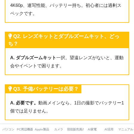
4K60p、連写性能、バッテリー持ち。初心者には過剰ス
ペックです。
Q2. レンズキットとダブルズームキット、どっ
ち？
A.
ダブルズームキット
一択。望遠レンズがないと、運動
会やイベントで困ります。
Q3. 予備バッテリーは必要？
A.
必要です。
動画メインなら、1日の撮影でバッテリー1
個では足りません。
パソコン
PC周辺機器・ガジェット
Apple製品
カメラ
現役販売員の本音
AI家電
AI活用
マニュアル
Q4. 三脚は必要？