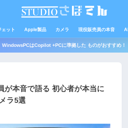
ジェット
Apple製品
カメラ
現役販売員の本音
A
WindowsPCはCopilot +PCに準拠した ものがおすすめ！
売員が本音で語る 初心者が本当に
メラ5選