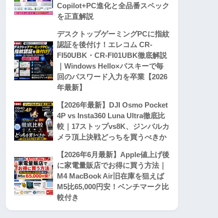
Copilot+PC進化と全品番スペック
を正直解説
デスクトップゲーミングPCに指紋
認証を後付け！エレコム CR-
FI50UBK・CR-FI01UBK徹底解説
｜Windows Hello×パスキーで毎
回のパスワード入力を卒業【2026
年最新】
【2026年最新】DJI Osmo Pocket
4P vs Insta360 Luna Ultra徹底比
較｜17ストップvs8K、ジンバルカ
メラ頂上決戦どっちを買うべきか
【2026年6月最新】Apple値上げ後
に家電量販店でお得に買う方法｜
M4 MacBook Air旧在庫を狙えば
M5比65,000円安！ベンチマーク比
較付き