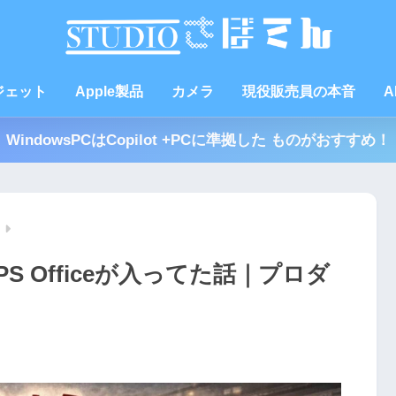
ジェット
Apple製品
カメラ
現役販売員の本音
A
WindowsPCはCopilot +PCに準拠した ものがおすすめ！
 Officeが入ってた話｜プロダ