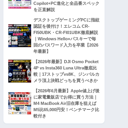
Copilot+PC進化と全品番スペック
を正直解説
デスクトップゲーミングPCに指紋
認証を後付け！エレコム CR-
FI50UBK・CR-FI01UBK徹底解説
｜Windows Hello×パスキーで毎
回のパスワード入力を卒業【2026
年最新】
【2026年最新】DJI Osmo Pocket
4P vs Insta360 Luna Ultra徹底比
較｜17ストップvs8K、ジンバルカ
メラ頂上決戦どっちを買うべきか
【2026年6月最新】Apple値上げ後
に家電量販店でお得に買う方法｜
M4 MacBook Air旧在庫を狙えば
M5比65,000円安！ベンチマーク比
較付き