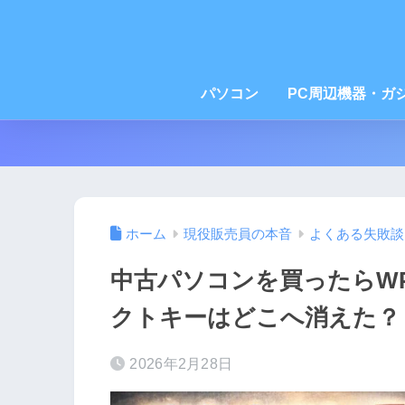
パソコン
PC周辺機器・ガ
ホーム
現役販売員の本音
よくある失敗談
中古パソコンを買ったらWPS
クトキーはどこへ消えた？
2026年2月28日