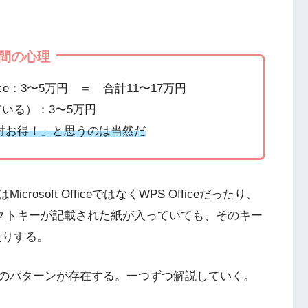
瞬間の心理
ce：3〜5万円 ＝ 合計11〜17万円
ている）：3〜5万円
ら絶対お得！」と思うのは当然だ
soft OfficeではなくWPS Officeだったり、
ロダクトキーが記載された紙が入っていても、そのキー
たりする。
複数のパターンが存在する。一つずつ解説していく。