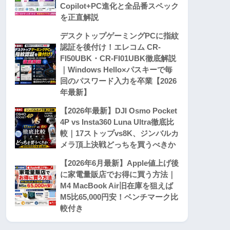
Copilot+PC進化と全品番スペック
を正直解説
デスクトップゲーミングPCに指紋
認証を後付け！エレコム CR-
FI50UBK・CR-FI01UBK徹底解説
｜Windows Hello×パスキーで毎
回のパスワード入力を卒業【2026
年最新】
【2026年最新】DJI Osmo Pocket
4P vs Insta360 Luna Ultra徹底比
較｜17ストップvs8K、ジンバルカ
メラ頂上決戦どっちを買うべきか
【2026年6月最新】Apple値上げ後
に家電量販店でお得に買う方法｜
M4 MacBook Air旧在庫を狙えば
M5比65,000円安！ベンチマーク比
較付き