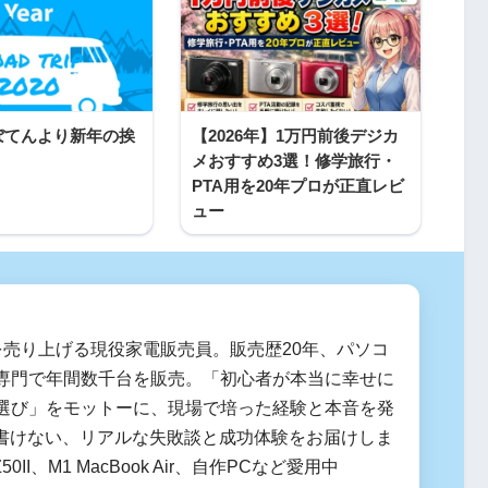
oさぼてんより新年の挨
【2026年】1万円前後デジカ
メおすすめ3選！修学旅行・
PTA用を20年プロが正直レビ
ュー
を売り上げる現役家電販売員。販売歴20年、パソコ
専門で年間数千台を販売。「初心者が本当に幸せに
選び」をモットーに、現場で培った経験と本音を発
は書けない、リアルな失敗談と成功体験をお届けしま
Z50II、M1 MacBook Air、自作PCなど愛用中