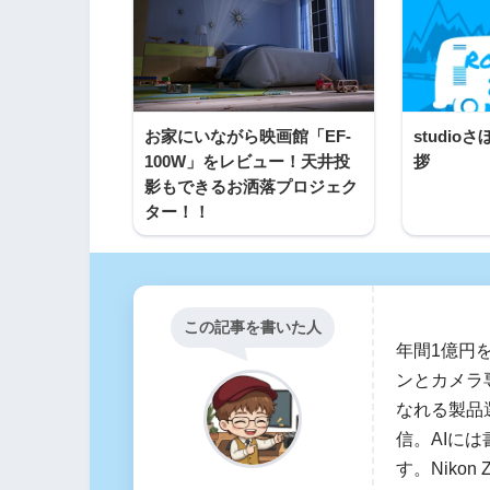
お家にいながら映画館「EF-
studi
100W」をレビュー！天井投
拶
影もできるお洒落プロジェク
ター！！
この記事を書いた人
年間1億円
ンとカメラ
なれる製品
信。AIに
す。Nikon 