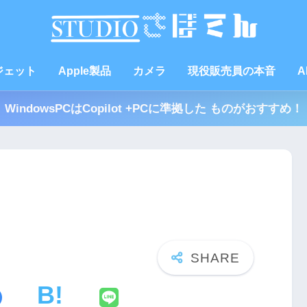
ジェット
Apple製品
カメラ
現役販売員の本音
A
WindowsPCはCopilot +PCに準拠した ものがおすすめ！