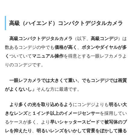
高級（ハイエンド）コンパクトデジタルカメラ
高級コンパクトデジタルカメラ
（以下、
高級コンデジ
）は
数あるコンデジの中でも
価格が高く
、
ボタンやダイヤルが多
く
ついていて
マニュアル操作
を得意とする一眼レフカメラよ
りのコンデジです。
一眼レフカメラでは大きくて重い、でもコンデジでは画質
がよくないし」
そんな方に最適です。
より多くの光を取り込めるよう
にコンデジよりも
明るい
大
きなレンズ
と
１インチ以上のイメージセンサー
を採用してい
るケースが多く、より
早いシャッタースピード
で
被写体のブ
レを抑えたり
、
明るいレンズをいかして背景をぼかして撮る