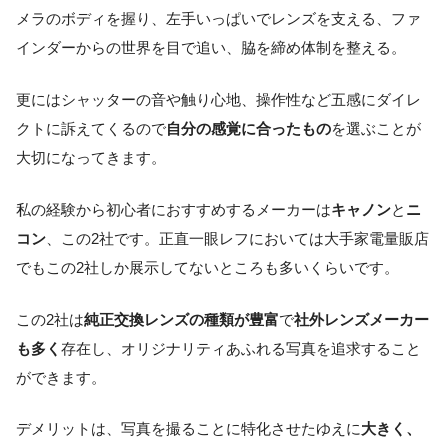
メラのボディを握り、左手いっぱいでレンズを支える、ファ
インダーからの世界を目で追い、脇を締め体制を整える。
更にはシャッターの音や触り心地、操作性など五感にダイレ
クトに訴えてくるので
自分の感覚に合ったもの
を選ぶことが
大切になってきます。
私の経験から初心者におすすめするメーカーは
キャノン
と
ニ
コン
、この2社です。正直一眼レフにおいては大手家電量販店
でもこの2社しか展示してないところも多いくらいです。
この2社は
純正交換レンズの種類が豊富
で
社外レンズメーカー
も多く
存在し、オリジナリティあふれる写真を追求すること
ができます。
デメリットは、写真を撮ることに特化させたゆえに
大きく、