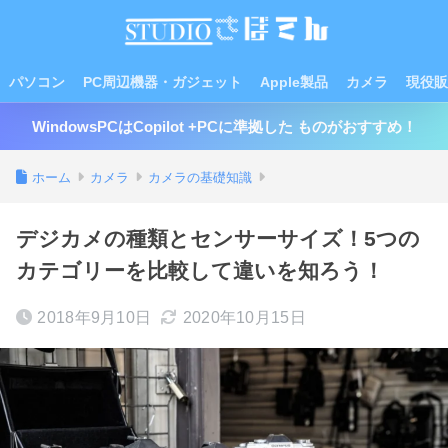
パソコン
PC周辺機器・ガジェット
Apple製品
カメラ
現役販
WindowsPCはCopilot +PCに準拠した ものがおすすめ！
ホーム
カメラ
カメラの基礎知識
デジカメの種類とセンサーサイズ！5つの
カテゴリーを比較して違いを知ろう！
2018年9月10日
2020年10月15日