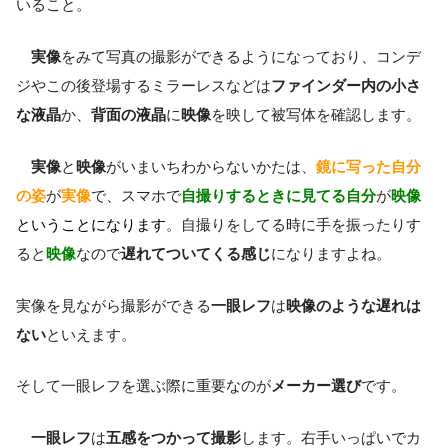
いること。
実像
をみて写真の撮影ができるようになっており、コンデ
ジやこの後登場するミラーレスなどは
ファインダー内の小さ
な液晶
か、
背面の液晶
に
映像
を映して被写体を確認します。
実像
と
映像
がいまいちわからないかたは、
鏡に写った自分
の姿
が
実像
で、スマホで
自撮りするときに見てる自分
が
映像
ということになります
。自撮りをしてる時に手を振ったりす
ると
映像
なので
遅れてついてくる感じ
になりますよね。
実像を見ながら撮影ができる
一眼レフ
は
映像のような遅れは
ない
といえます。
そして一眼レフを選ぶ際に重要なのが
メーカー選び
です。
一眼レフ
は
五感をつかって撮影
します。右手いっぱいでカ