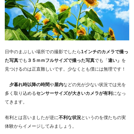
日中のまぶしい場所での撮影でしたら
1インチのカメラで撮っ
た写真
でも
３５ｍｍフルサイズで撮った写真
でも「
違い」
を
見つけるのは正直難しいです。少なくとも僕には無理です！
夕暮れ時以降の時間
や
屋内
などの光が少ない状況では光を
多く取り込める
センサーサイズが大きいカメラが有利
になっ
てきます。
有利とは言いましたが逆に
不利な状況
というのを僕たちの実
体験からイメージしてみましょう。