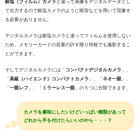
銀塩（フィルム）カメラ
と違って画像をデジタルデータとし
て出力するので銀塩カメラのように暗室などを用いて現像す
る必要がありません。
デジタルカメラ
は銀塩カメラと違ってフィルムを使用しない
ため、
メモリーカードの容量の許す限り何枚でも撮影
するこ
とができます。
そしてデジタルカメラには「
コンパクトデジタルカメラ
」、
「
高級（ハイエンド）コンパクトカメラ
」、「
ネオ一眼
」、
「
一眼レフ
」、「
ミラーレス一眼
」の
５つに分類
できます。
カメラを趣味にしたいけどいっぱい種類があって
どれから手を付けたらいいのやら・・・？