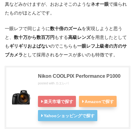
真などみかけますが、おおよそこのような
ネオ一眼
で撮られ
たものがほとんどです。
一眼レフで同じように
数十倍のズーム
を実現しようと思う
と、
数十万から数百万円
もする
高級レンズ
を用意したとして
も
ギリギリおよばない
のでこちらも
一眼レフ上級者の方のサ
ブカメラ
として採用されるケースが多いのも特徴です。
Nikon COOLPIX Performance P1000
posted with
カエレバ
楽天市場で探す
Amazonで探す
Yahooショッピングで探す