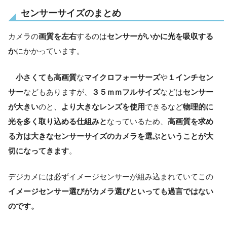
センサーサイズのまとめ
カメラの
画質を左右
するのは
センサーがいかに光を吸収する
か
にかかっています。
小さくても高画質
な
マイクロフォーサーズ
や
１インチセン
サー
などもありますが、
３５ｍｍフルサイズ
などは
センサー
が大きい
のと、
より大きなレンズを使用
できるなど
物理的に
光を多く取り込める仕組みと
なっているため、
高画質を求め
る方は大きなセンサーサイズのカメラを選ぶということが大
切になってきます
。
デジカメには必ずイメージセンサーが組み込まれていてこの
イメージセンサー選びがカメラ選びといっても過言ではない
のです。