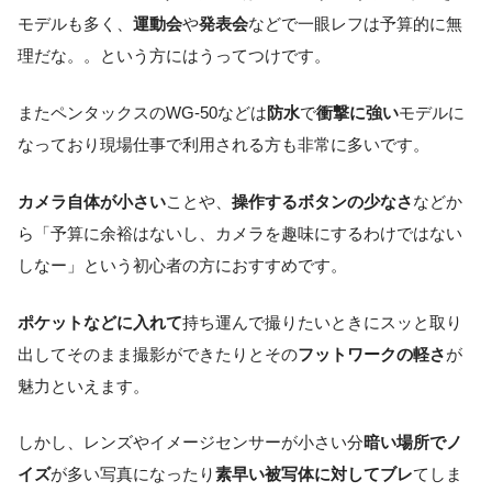
モデルも多く、
運動会
や
発表会
などで一眼レフは予算的に無
理だな。。という方にはうってつけです。
またペンタックスのWG-50などは
防水
で
衝撃に強い
モデルに
なっており現場仕事で利用される方も非常に多いです。
カメラ自体が小さい
ことや、
操作するボタンの少なさ
などか
ら「予算に余裕はないし、カメラを趣味にするわけではない
しなー」という初心者の方におすすめです。
ポケットなどに入れて
持ち運んで撮りたいときにスッと取り
出してそのまま撮影ができたりとその
フットワークの軽さ
が
魅力といえます。
しかし、レンズやイメージセンサーが小さい分
暗い場所でノ
イズ
が多い写真になったり
素早い被写体に対してブレ
てしま