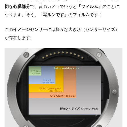
切
な
心臓部分
で、昔のカメラでいうと
「フィルム」
のことに
なります。そう、「
写ルンです」
の
フィルム
です！
この
イメージセンサー
には様々な大きさ（
センサーサイズ
）
が存在します。