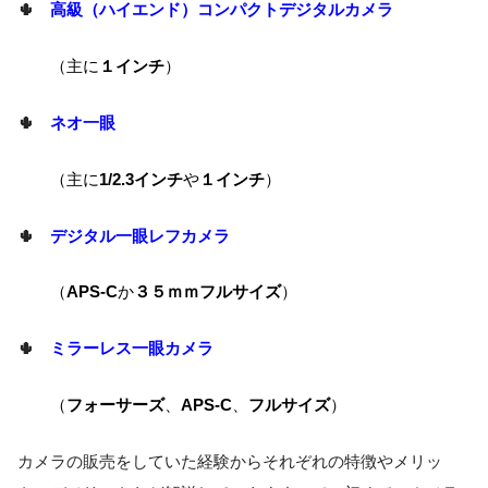
🌵
高級（ハイエンド）コンパクトデジタルカメラ
（主に
１インチ
）
🌵
ネオ一眼
（主に
1/2.3インチ
や
１インチ
）
🌵
デジタル一眼レフカメラ
（
APS-C
か
３５ｍｍフルサイズ
）
🌵
ミラーレス一眼カメラ
（
フォーサーズ
、
APS-C
、
フルサイズ
）
カメラの販売をしていた経験からそれぞれの特徴やメリッ