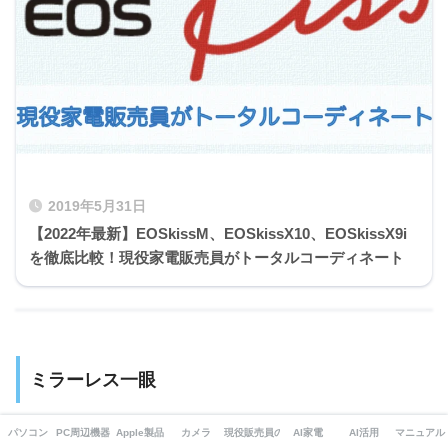
2019年5月31日
【2022年最新】EOSkissM、EOSkissX10、EOSkissX9i
を徹底比較！現役家電販売員がトータルコーディネート
ミラーレス一眼
ミラーレス一眼
はその名の通り、
一眼レフから光を反射させ
パソコン
PC周辺機器・ガジェット
Apple製品
カメラ
現役販売員の本音
AI家電
AI活用
マニュアル