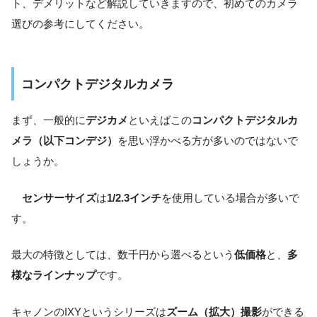
ト、デメリットなど解説していきますので、初めてのカメラ
選びの参考にしてください。
コンパクトデジタルカメラ
まず、一般的に
デジカメ
といえばこの
コンパクトデジタルカ
メラ（以下コンデジ）
を思い浮かべる方が多いのではないで
しょうか。
センサーサイズ
は
1/2.3インチ
を使用している場合が多いで
す。
最大の特徴としては、数千円から選べるという
低価格
と、
多
様なラインナップ
です。
キャノンのIXYというシリーズは
ズーム（拡大）撮影
ができる