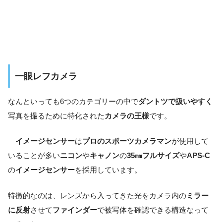
一眼レフカメラ
なんといっても6つのカテゴリーの中で
ダントツで扱いやすく
写真を撮るために特化された
カメラの王様
です。
イメージセンサー
は
プロのスポーツカメラマン
が使用して
いることが多い
ニコン
や
キャノン
の
35㎜フルサイズ
や
APS-C
の
イメージセンサー
を採用しています。
特徴的なのは、レンズから入ってきた光をカメラ内の
ミラー
に反射
させて
ファインダー
で被写体を確認できる構造なって