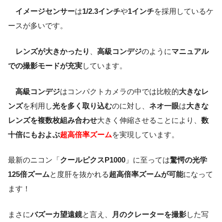
イメージセンサー
は
1/2.3インチ
や
1インチ
を採用しているケ
ースが多いです。
レンズが大きかったり
、
高級コンデジ
のように
マニュアル
での撮影モードが充実
しています。
高級コンデジ
はコンパクトカメラの中では比較的
大きなレ
ンズ
を利用し
光を多く取り込む
のに対し、
ネオ一眼
は
大きな
レンズを複数枚組み合わせ
大きく伸縮させることにより、
数
十倍にもおよぶ
超高倍率ズーム
を実現しています。
最新のニコン「
クールピクスP1000
」に至っては
驚愕の光学
125倍ズーム
と度肝を抜かれる
超高倍率ズームが可能
になって
ます！
まさに
バズーカ望遠鏡
と言え、
月のクレーターを撮影
した写