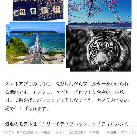
スマホアプリのように、撮影しながらフィルターをかけられ
る機能です。モノクロ、セピア、ビビッドな色合い、油絵
風……撮影後にパソコンで加工しなくても、カメラ内でその
場で仕上げられます。
最近のモデルは「クリエイティブルック」や「フィルムシミ
ュレーション」といった名称で、映画のような色調や、フィ
パソコン
PC周辺機器・ガジェット
Apple製品
カメラ
現役販売員の本音
AI家電
AI活用
マニュアル