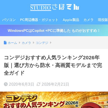
パソコン
PC周辺機器・ガジェット
Apple製品
カメラ
現役販
WindowsPCはCopilot +PCに準拠した ものがおすすめ！
ホーム
カメラ
コンデジ
コンデジおすすめ人気ランキング2026年
版｜選び方から防水・高画質モデルまで完
全ガイド
2020年6月3日
2026年2月21日