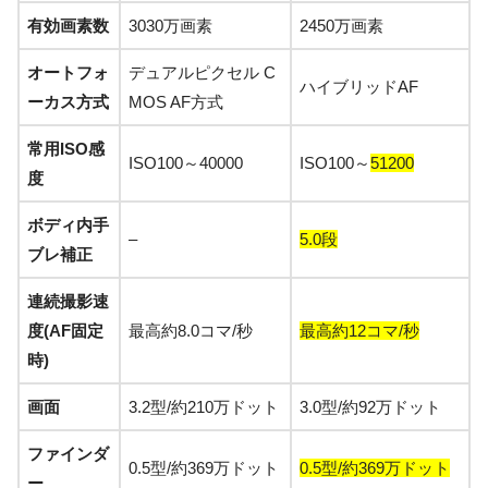
有効画素数
3030万画素
2450万画素
オートフォ
デュアルピクセル C
ハイブリッドAF
ーカス方式
MOS AF方式
常用ISO感
ISO100～40000
ISO100～
51200
度
ボディ内手
–
5.0段
ブレ補正
連続撮影速
度(AF固定
最高約8.0コマ/秒
最高約12コマ/秒
時)
画面
3.2型/約210万ドット
3.0型/約92万ドット
ファインダ
0.5型/約369万ドット
0.5型/約369万ドット
ー