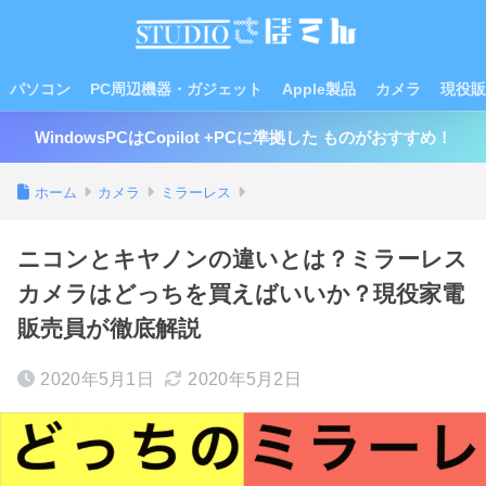
パソコン
PC周辺機器・ガジェット
Apple製品
カメラ
現役販
WindowsPCはCopilot +PCに準拠した ものがおすすめ！
ホーム
カメラ
ミラーレス
ニコンとキヤノンの違いとは？ミラーレス
カメラはどっちを買えばいいか？現役家電
販売員が徹底解説
2020年5月1日
2020年5月2日