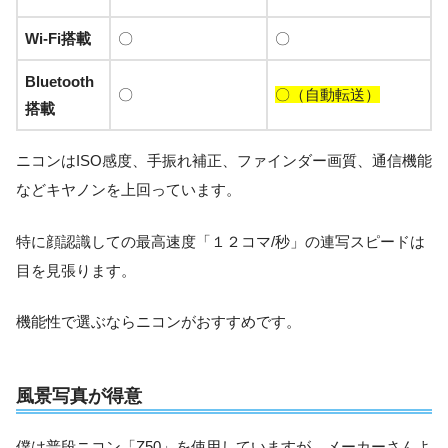
Wi-Fi搭載
〇
〇
Bluetooth
〇
〇（自動転送）
搭載
ニコンはISO感度、手振れ補正、ファインダー画質、通信機能
などキヤノンを上回っています。
特に顔認識しての最高速度「１２コマ/秒」の連写スピードは
目を見張ります。
機能性で選ぶならニコンがおすすめです。
風景写真が得意
僕は普段ニコン「Z50」を使用していますが、メーカーさんよ